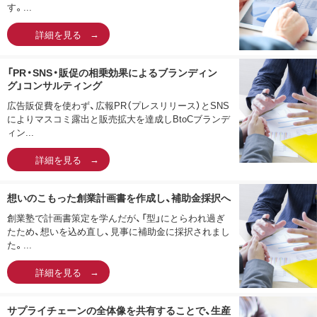
す。...
詳細を見る
「PR・SNS・販促の相乗効果によるブランディン
グ」コンサルティング
広告販促費を使わず、広報PR（プレスリリース）とSNS
によりマスコミ露出と販売拡大を達成しBtoCブランデ
ィン...
詳細を見る
想いのこもった創業計画書を作成し、補助金採択へ
創業塾で計画書策定を学んだが、「型」にとらわれ過ぎ
たため、想いを込め直し、見事に補助金に採択されまし
た。...
詳細を見る
サプライチェーンの全体像を共有することで、生産