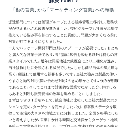
解決 POINT 2
「勘の営業」から「マーケティング営業」への転換
派遣部門については管理グループによる組織管理に移行し、勤務状
況が見える化され改善が進みました。技術グループも社員が現場で
抱えている悩み事を抽出することに貢献し、問題が大きくなる前に
対策が打てるようになりました。
一方でパッケージ開発部門は別のアプローチが必要でした。もとも
と属人的な営業手法であり、専門誌に広告を載せる以外は待ちの営
業スタイルでした。近年は同業他社の統廃合により二極化が進み、
当社は負け組に分類される状況でした。しかし商品自体の満足度は
高く、継続して使用する顧客も多いです。当社の強みは製品の使い
やすさと顧客対応（問い合わせ対応）のきめ細かさです。強みが明確
であること、そしてこれまで計画的な営業でなかった分、伸びしろ
もあると判断し販売促進の改革を進めることにしました。
まずはＳＷＯＴ分析をして、競合他社と比較した当社の製品のポジ
ションを定め、ターゲットを定めました。次に顧客数のデータを取
得して市場の大きさを地域ごとに分析しました。全国を相手にした
いと考えましたが、営業にかける時間と交通費からターゲット地域
を絞って営業を仕掛けました。アプローチ方法は自社の強みが生か