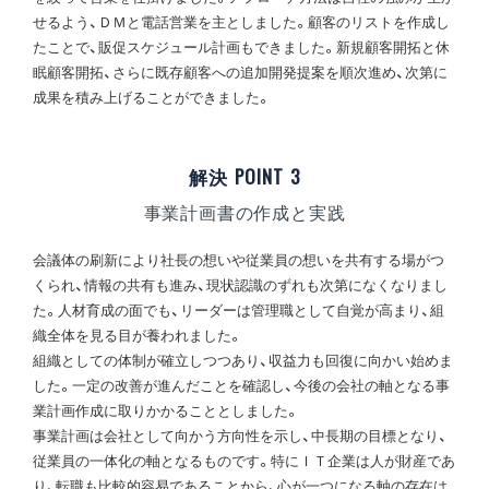
せるよう、ＤＭと電話営業を主としました。顧客のリストを作成し
たことで、販促スケジュール計画もできました。新規顧客開拓と休
眠顧客開拓、さらに既存顧客への追加開発提案を順次進め、次第に
成果を積み上げることができました。
解決 POINT 3
事業計画書の作成と実践
会議体の刷新により社長の想いや従業員の想いを共有する場がつ
くられ、情報の共有も進み、現状認識のずれも次第になくなりまし
た。人材育成の面でも、リーダーは管理職として自覚が高まり、組
織全体を見る目が養われました。
組織としての体制が確立しつつあり、収益力も回復に向かい始めま
した。一定の改善が進んだことを確認し、今後の会社の軸となる事
業計画作成に取りかかることとしました。
事業計画は会社として向かう方向性を示し、中長期の目標となり、
従業員の一体化の軸となるものです。特にＩＴ企業は人が財産であ
り、転職も比較的容易であることから、心が一つになる軸の存在は