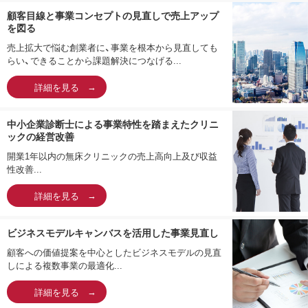
顧客目線と事業コンセプトの見直しで売上アップ
を図る
売上拡大で悩む創業者に、事業を根本から見直しても
らい、できることから課題解決につなげる...
詳細を見る
中小企業診断士による事業特性を踏まえたクリニ
ックの経営改善
開業1年以内の無床クリニックの売上高向上及び収益
性改善...
詳細を見る
ビジネスモデルキャンバスを活用した事業見直し
顧客への価値提案を中心としたビジネスモデルの見直
しによる複数事業の最適化...
詳細を見る