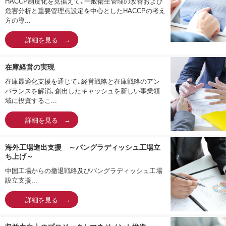
HACCP制度化を見据えて、一般衛生管理の改善および
危害分析と重要管理点設定を中心としたHACCPの考え
方の導...
詳細を見る
在庫経営の実現
在庫最適化支援を通じて、経営戦略と在庫戦略のアン
バランスを解消、創出したキャッシュを新しい事業領
域に投資するこ...
詳細を見る
海外工場進出支援 ～バングラディッシュ工場立
ち上げ～
中国工場からの撤退戦略及びバングラディッシュ工場
設立支援...
詳細を見る