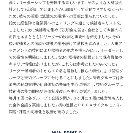
高く、リーダーシップを発揮する者もいます。そのような人材は会
社としても認識していましたが、組織として活動できていなかった
ため、彼らの活躍は派遣先の現場への貢献に限られていました。
始めに経営陣と従業員へのヒアリングを通して候補者をリスト化
しました。次に候補者を集めて説明会を開き、会社として今後の方
向性を示すとともにリーダーの役割と重要性を伝えました。その
後、候補者との面談や雑談の場を設けて選抜を進めました。人事ア
セスメントの技術により候補者の能力を明らかにし、リーダーとし
ての適性を明確にしました。なお、候補者の情報として保有資格や
キャリア情報はありましたが、これらは参考としたのみでした。
リーダー候補者の中から１０名を選抜し、彼らの特性により管理グ
ループと技術グループに分けることにしました。管理グループは派
遣先の勤怠管理や組織体制の整備を中心に検討し、技術グループは
技術者の能力開発や評価制度改正を中心に検討しました。
毎月１回は各グループで会議を開き、３ヶ月に１回は経営陣も入れ
た全体会議を実施しました。横の連携とＰＤＣＡサイクルにより、
問題・課題の明確化と改善が進みました。