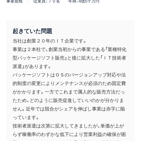
事業規模
従業員：７０名 年商：4億5千万円
起きていた問題
当社は創業２０年のＩＴ企業です。
事業は２本柱で、創業当初からの事業である「業種特化
型パッケージソフト販売」と後に拡大した「ＩＴ技術者
派遣」があります。
パッケージソフトはＯＳのバージョンアップ対応や法
的制度の変更によりメンテナンスが必須のため固定費
がかかります。一方でこれまで属人的な販売方法だっ
たため、どのように販売促進していいのかが分かりま
せん。近年では競合がシェアを伸ばし事業は赤字に陥
っています。
技術者派遣は次第に拡大してきましたが、単価が上が
らず稼働率のわずかな低下により営業利益の確保が困