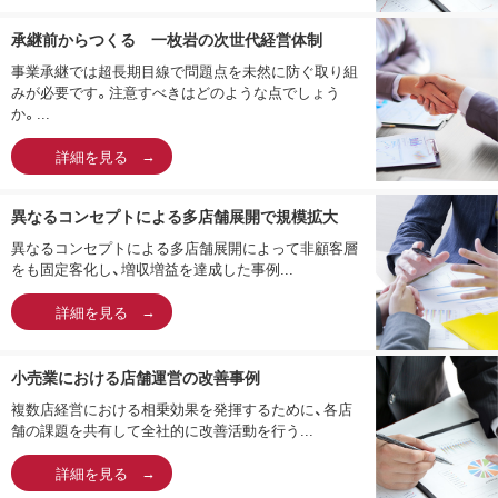
承継前からつくる 一枚岩の次世代経営体制
事業承継では超長期目線で問題点を未然に防ぐ取り組
みが必要です。注意すべきはどのような点でしょう
か。...
詳細を見る
異なるコンセプトによる多店舗展開で規模拡大
異なるコンセプトによる多店舗展開によって非顧客層
をも固定客化し、増収増益を達成した事例...
詳細を見る
小売業における店舗運営の改善事例
複数店経営における相乗効果を発揮するために、各店
舗の課題を共有して全社的に改善活動を行う...
詳細を見る