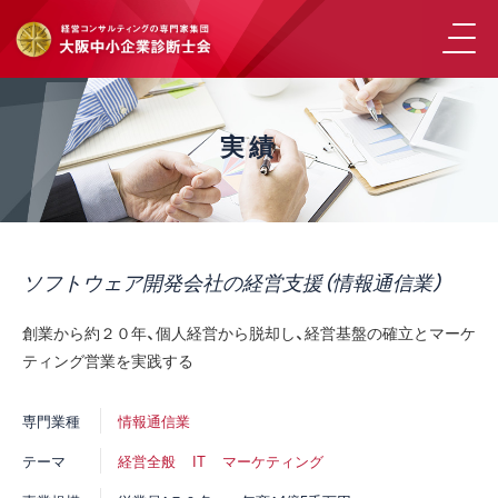
実績
ソフトウェア開発会社の経営支援（情報通信業）
創業から約２０年、個人経営から脱却し、経営基盤の確立とマーケ
ティング営業を実践する
専門業種
情報通信業
テーマ
経営全般
IT
マーケティング