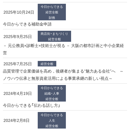
今日からできる
2025年10月24日
経営全般
財務
今日からできる補助金申請
商店街・まちづくり
2025年9月25日
経営全般
－ 元公務員×診断士×技術士が視る － 大阪の都市計画と中小企業経
営
2025年7月25日
経営全般
品質管理で企業価値を高め，後継者が集まる“魅力ある会社”へ ～
ノウハウ伝承と無形資産活用による事業承継の新しい視点～
今日からできる
2024年4月19日
組織・人事
経営全般
今日からできる「伝わる話し方」
今日からできる
2024年2月8日
人生
経営全般