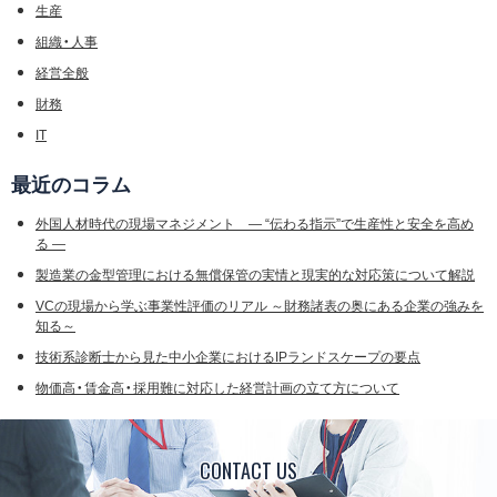
生産
組織・人事
経営全般
財務
IT
最近のコラム
外国人材時代の現場マネジメント ― “伝わる指示”で生産性と安全を高め
る ―
製造業の金型管理における無償保管の実情と現実的な対応策について解説
VCの現場から学ぶ事業性評価のリアル ～財務諸表の奥にある企業の強みを
知る～
技術系診断士から見た中小企業におけるIPランドスケープの要点
物価高・賃金高・採用難に対応した経営計画の立て方について
CONTACT US