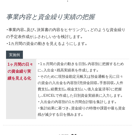
事業内容と資金繰り実績の把握
・事業内容、及び、決算書の内容をヒヤリングし、どのような資金繰り
の予定表作成がふさわしいかを検討します。
・1カ月間の資金の動きを見えるようにします。
実施例
・1ヵ月間の資金の動きを日別、内容別に把握するため
1ヶ月間の日々
に、入出金・残高実績表を作成します。
の資金繰り実
・そのために現預金勘定元帳又は預金通帳を元に日々
績を見える化
の資金の入出金を内容別（売掛金回収、手形回収、人件
費支払、経費支払、税金支払い、借入金返済等）に把握
し、EXCELで作成した日別資金実績表に入力します。
・入出金の内容別の1カ月間合計額を集計します。
・集計結果に基づき、資金繰りの特徴や課題や最も資金
残が減少する日を掴みます。