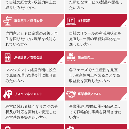
て自社の経営力・収益力向上に
た新たなサービス/製品を開発し
取り組みたい方へ
たい方へ
事業再生／経営改善
IT利活用
専門家とともに企業の改善／再
自社のITツールの利活用状況を
生を図りたい方、廃業を検討さ
見直し、一層の業務効率化を推
れている方へ
進したい方へ
原価計算／管理会計
生産性向上
マネジメント、経営判断に役立
各フェーズでの生産性を見直
つ原価管理、管理会計に取り組
し、生産性向上を図ることで高
みたい方へ
収益化を実現したい方へ
リスクマネジメント
事業承継／M&A
経営に関わる様々なリスクの分
事業承継、技能伝承やM&Aによ
析及び対応を実施し、安定した
って戦略的に事業を発展させた
経営基盤を築きたい方へ
い方へ