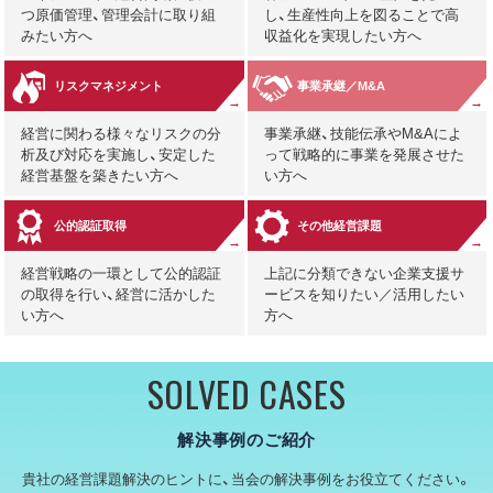
つ原価管理、管理会計に取り組
し、生産性向上を図ることで高
みたい方へ
収益化を実現したい方へ
リスクマネジメント
事業承継／M&A
経営に関わる様々なリスクの分
事業承継、技能伝承やM&Aによ
析及び対応を実施し、安定した
って戦略的に事業を発展させた
経営基盤を築きたい方へ
い方へ
公的認証取得
その他経営課題
経営戦略の一環として公的認証
上記に分類できない企業支援サ
の取得を行い、経営に活かした
ービスを知りたい／活用したい
い方へ
方へ
SOLVED CASES
解決事例のご紹介
貴社の経営課題解決のヒントに、当会の解決事例をお役立てください。