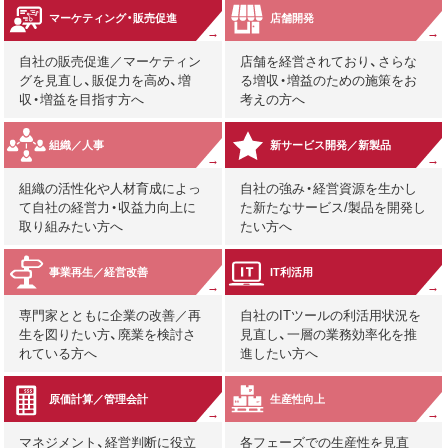
マーケティング・販売促進
店舗開発
自社の販売促進／マーケティン
店舗を経営されており、さらな
グを見直し、販促力を高め、増
る増収・増益のための施策をお
収・増益を目指す方へ
考えの方へ
組織／人事
新サービス開発／新製品
組織の活性化や人材育成によっ
自社の強み・経営資源を生かし
て自社の経営力・収益力向上に
た新たなサービス/製品を開発し
取り組みたい方へ
たい方へ
事業再生／経営改善
IT利活用
専門家とともに企業の改善／再
自社のITツールの利活用状況を
生を図りたい方、廃業を検討さ
見直し、一層の業務効率化を推
れている方へ
進したい方へ
原価計算／管理会計
生産性向上
マネジメント、経営判断に役立
各フェーズでの生産性を見直