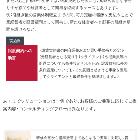
また、設定する条件次第では、譲渡契約した後にも、元経営者となる売
り手が顧問や経営者として関与を継続するケースもあります。
例：引継ぎ後の営業体制確立までの間、毎月定額の報酬を支払うことで
元経営者が経営顧問として関与し、新たな経営者へと顧客の引継ぎ期
間を設けるなど。
実施例
・譲渡契約書の内容調整および買い手候補との交渉
譲渡契約への
（元経営者となる売り手（クライアント）や従業員等の
助言
処遇についても条件設定されるため、譲渡価額以外の
条件設定についても、その意図と起きうる事象を整理
してクライアントと最終条件を整理致します。）
あくまでソリューションは一例であり、お客様のご要望に応じてご提
案内容・コンサルティングフローは異なります。
研修企画から講師派遣まであらゆるご要望に対応し、貴