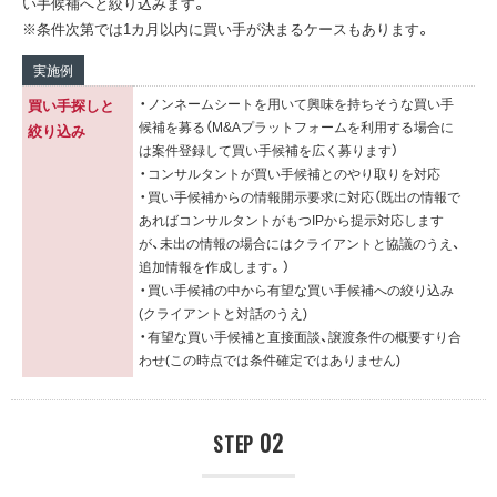
い手候補へと絞り込みます。
※条件次第では1カ月以内に買い手が決まるケースもあります。
実施例
・ノンネームシートを用いて興味を持ちそうな買い手
買い手探しと
候補を募る（M&Aプラットフォームを利用する場合に
絞り込み
は案件登録して買い手候補を広く募ります）
・コンサルタントが買い手候補とのやり取りを対応
・買い手候補からの情報開示要求に対応（既出の情報で
あればコンサルタントがもつIPから提示対応します
が、未出の情報の場合にはクライアントと協議のうえ、
追加情報を作成します。）
・買い手候補の中から有望な買い手候補への絞り込み
(クライアントと対話のうえ)
・有望な買い手候補と直接面談、譲渡条件の概要すり合
わせ(この時点では条件確定ではありません)
02
STEP