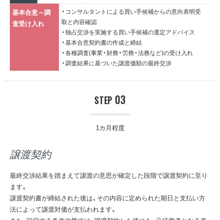
・コンサルタントによる買い手候補からの意向表明受
基本合意～調
取と内容確認
査受け入れ
・独占交渉を実施する買い手候補の選定アドバイス
・基本合意契約書の作成と締結
・各種調査(事業・財務・労務・法務など)の受け入れ
・調査結果に基づいた譲渡価額の最終交渉
03
STEP
1カ月程度
譲渡契約
最終交渉結果を踏まえて譲渡の意思が確定した段階で譲渡契約に至り
ます。
譲渡契約書が締結された後は、その内容に定められた期日と支払い方
法によって譲渡対価が支払われます。