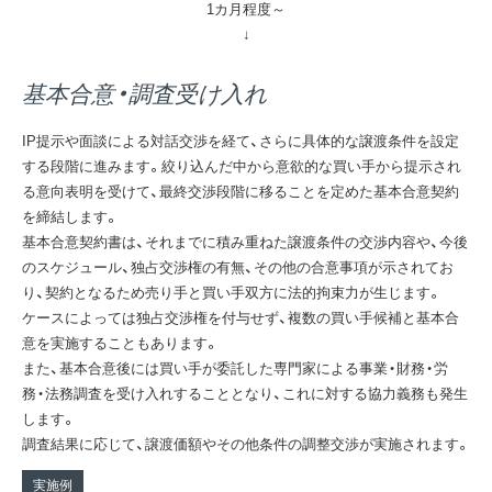
1カ月程度～
基本合意・調査受け入れ
IP提示や面談による対話交渉を経て、さらに具体的な譲渡条件を設定
する段階に進みます。絞り込んだ中から意欲的な買い手から提示され
る意向表明を受けて、最終交渉段階に移ることを定めた基本合意契約
を締結します。
基本合意契約書は、それまでに積み重ねた譲渡条件の交渉内容や、今後
のスケジュール、独占交渉権の有無、その他の合意事項が示されてお
り、契約となるため売り手と買い手双方に法的拘束力が生じます。
ケースによっては独占交渉権を付与せず、複数の買い手候補と基本合
意を実施することもあります。
また、基本合意後には買い手が委託した専門家による事業・財務・労
務・法務調査を受け入れすることとなり、これに対する協力義務も発生
します。
調査結果に応じて、譲渡価額やその他条件の調整交渉が実施されます。
実施例