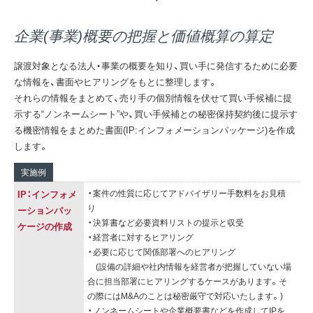
企業(事業)概要の把握と価値概算の算定
譲渡対象となる法人・事業の概要を知り、買い手に発信するために必要
な情報を、書面やヒアリングをもとに整理します。
それらの情報をまとめて、売り手の個別情報を伏せて買い手候補に提
示する“ノンネームシート”や、買い手候補との秘密保持契約後に提示す
る機密情報をまとめた書面(IP:インフォメーションパッケージ)を作成
します。
実施例
・案件の性質に応じてアドバイザリー手数料をお見積
IP：インフォメ
り
ーションパッ
・決算書など必要資料リストの提示と収受
ケージの作成
・経営者に対するヒアリング
・必要に応じて関係部署へのヒアリング
(設備の詳細や社内情報を経営者が把握していない場
合に担当部署にヒアリングするケースがあります。そ
の際にはM&Aのことは秘密厳守で対応いたします。)
・ノンネームシートや企業概要書などを作成してIPを