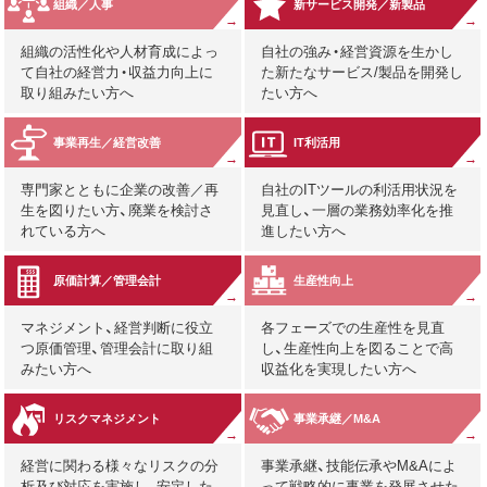
組織／人事
新サービス開発／新製品
組織の活性化や人材育成によっ
自社の強み・経営資源を生かし
て自社の経営力・収益力向上に
た新たなサービス/製品を開発し
取り組みたい方へ
たい方へ
事業再生／経営改善
IT利活用
専門家とともに企業の改善／再
自社のITツールの利活用状況を
生を図りたい方、廃業を検討さ
見直し、一層の業務効率化を推
れている方へ
進したい方へ
原価計算／管理会計
生産性向上
マネジメント、経営判断に役立
各フェーズでの生産性を見直
つ原価管理、管理会計に取り組
し、生産性向上を図ることで高
みたい方へ
収益化を実現したい方へ
リスクマネジメント
事業承継／M&A
経営に関わる様々なリスクの分
事業承継、技能伝承やM&Aによ
析及び対応を実施し、安定した
って戦略的に事業を発展させた