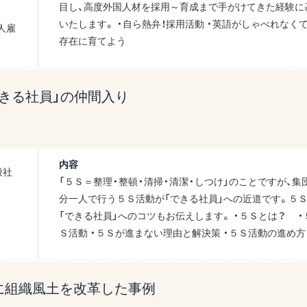
目し、高度外国人材を採用～育成まで手がけてきた経験に
いたします。 ・自ら熱弁！採用活動 ・英語がしゃべれなく
人雇
存在に育てよう
きる社員」の仲間入り
内容
般社
「５Ｓ＝整理・整頓・清掃・清潔・しつけ」のことですが、
分一人で行う５Ｓ活動が「できる社員」への近道です。５
「できる社員」へのコツもお伝えします。 ・５Ｓとは？ ・
Ｓ活動 ・５Ｓが進まない理由と解決策 ・５Ｓ活動の進め方
に組織風土を改革した事例