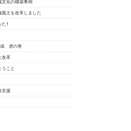
織文化の構築事例
織風土を改革しました
った！
育成 虎の巻
土改革
まうこと
略支援