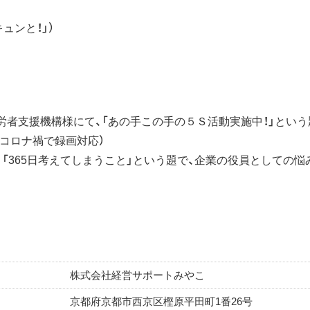
ュンと！」）
造勤労者支援機構様にて、「あの手この手の５Ｓ活動実施中！」とい
コロナ禍で録画対応）
て、「365日考えてしまうこと」という題で、企業の役員としての
株式会社経営サポートみやこ
京都府京都市西京区樫原平田町1番26号