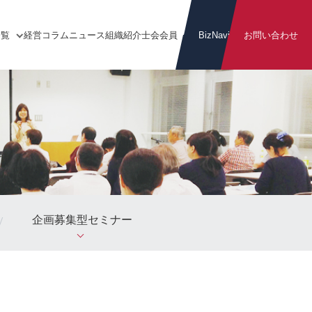
一覧
経営
コラム
ニュース
組織
紹介
士会
会員
BizNavi
お問い合わせ
企画募集型セミナー