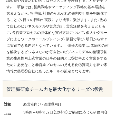
識習得や営業活動の各プロセスの目的を理解することが必要で
す。 研修では、営業戦略やマーケティング戦略の基本理論を
踏まえながら、管理職、社員のそれぞれの役割や行動を明確化す
ることで、日々の行動の実践により成果に繋げます。また、改め
て自社のビジネスモデルや営業方針、営業活動を考えるととも
に、各営業プロセスの具体的な実践方法について、個人やグルー
プによるワークやロールプレイング、演習で学び、明日からすぐ
に実践できる内容となっています。 研修の概要は、➀顧客の何
を解決するビジネスなのか②自社のビジネスモデルの整理③営
業の生産性向上④営業の仕事の目的とは⑤効率よく営業をする
ために必要なこと⑥営業プロセスの見える化⑦質問力を磨く⑧
情報の整理⑨自社にあったルールの策定となります。
管理職研修チーム力を最大化するリーダの役割
対象
経営者向け・管理職向け
3時間～6時間、2日（12時間）ご希望に応じた研修内容