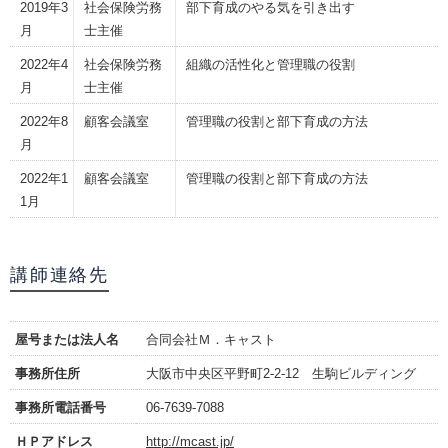
2019年3
社会保険労務
部下育成のやる気を引き出す
月
士主催
2022年4
社会保険労務
組織の活性化と管理職の役割
月
士主催
2022年8
顧客会議室
管理職の役割と部下育成の方法
月
2022年1
顧客会議室
管理職の役割と部下育成の方法
1月
講師連絡先
屋号または法人名
合同会社Ｍ．キャスト
事務所住所
大阪市中央区平野町2-2-12 生駒ビルディング
事務所電話番号
06-7639-7088
ＨＰアドレス
http://mcast.jp/