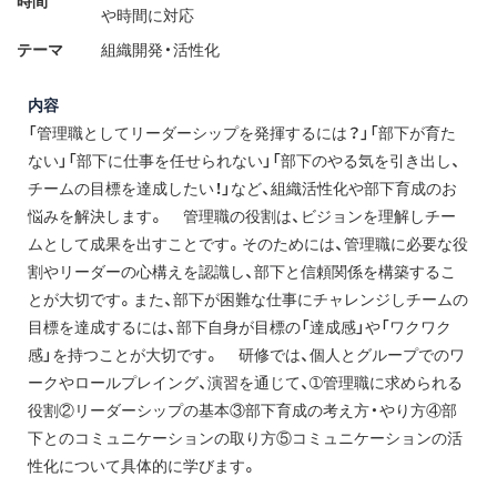
時間
や時間に対応
テーマ
組織開発・活性化
内容
「管理職としてリーダーシップを発揮するには？」「部下が育た
ない」「部下に仕事を任せられない」「部下のやる気を引き出し、
チームの目標を達成したい！」など、組織活性化や部下育成のお
悩みを解決します。 管理職の役割は、ビジョンを理解しチー
ムとして成果を出すことです。そのためには、管理職に必要な役
割やリーダーの心構えを認識し、部下と信頼関係を構築するこ
とが大切です。また、部下が困難な仕事にチャレンジしチームの
目標を達成するには、部下自身が目標の「達成感」や「ワクワク
感」を持つことが大切です。 研修では、個人とグループでのワ
ークやロールプレイング、演習を通じて、➀管理職に求められる
役割②リーダーシップの基本③部下育成の考え方・やり方④部
下とのコミュニケーションの取り方⑤コミュニケーションの活
性化について具体的に学びます。