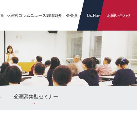
一覧
経営
コラム
ニュース
組織
紹介
士会
会員
BizNavi
お問い合わせ
企画募集型セミナー