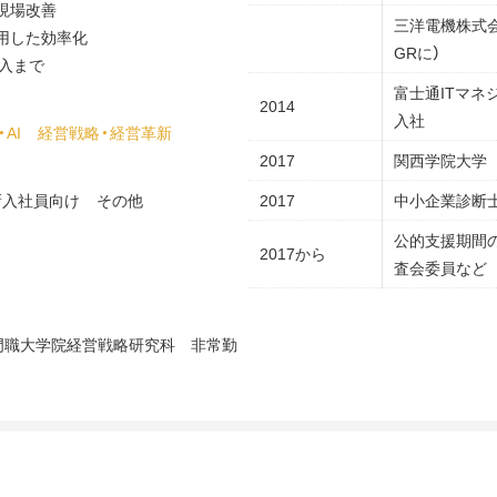
、現場改善
三洋電機株式
を活用した効率化
GRに）
導入まで
富士通ITマネ
2014
入社
・AI
経営戦略・経営革新
2017
関西学院大学
新入社員向け
その他
2017
中小企業診断
公的支援期間
2017から
査会委員など
専門職大学院経営戦略研究科 非常勤