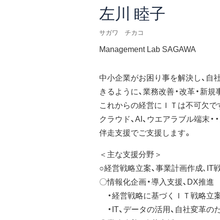
左川 睦子
サガワ チカコ
Management Lab SAGAWA
中小企業がお困り事を解決し、自
きるように、業務改善・改革・新規
これからの経営にＩＴは不可欠です
クラウド、AI、ウエアラブル端末・
伴走支援でご支援します。
＜主な支援分野＞
○経営戦略立案、事業計画作成､IT
〇情報化企画・導入支援、DX推進
・経営戦略に基づくＩＴ戦略立案
・IT、データの活用、自社変革の