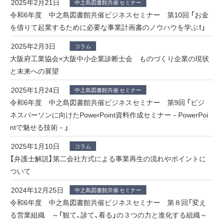
2025年2月21日
中之島図書館共催 セミナー
令和6年度 中之島図書館共催ビジネスセミナー 第10回 「お金
を借りて起業するために必要な事業計画書のノウハウを学ぶ！」
2025年2月3日
コラム
大阪府工業協会×大阪中小企業診断士会 ものづくり企業の現状
と未来への展望
2025年1月24日
中之島図書館共催 セミナー
令和6年度 中之島図書館共催ビジネスセミナー 第9回 「ビジ
ネスパーソンに向けたPowerPoint資料作成セミナー－PowerPoi
ntで魅せる技術－」
2025年1月10日
コラム
【弁護士解説】第二会社方式による事業再生の流れやポイントに
ついて
2024年12月25日
中之島図書館共催 セミナー
令和6年度 中之島図書館共催ビジネスセミナー 第８回「変え
る営業組織 ～「観て、診て、看る」の３つの力と進化する組織～