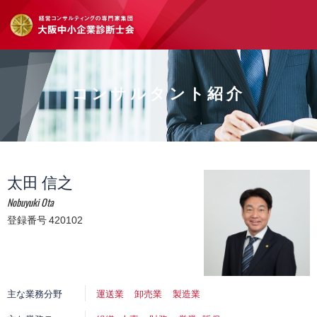
コンサルタント紹介
太田 信之
Nobuyuki Ota
登録番号 420102
主な業務分野
運送業
卸売業
製造業