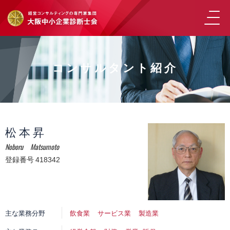
コンサルタント紹介
松 本 昇
Noboru Matsumoto
登録番号 418342
主な業務分野
飲食業
サービス業
製造業