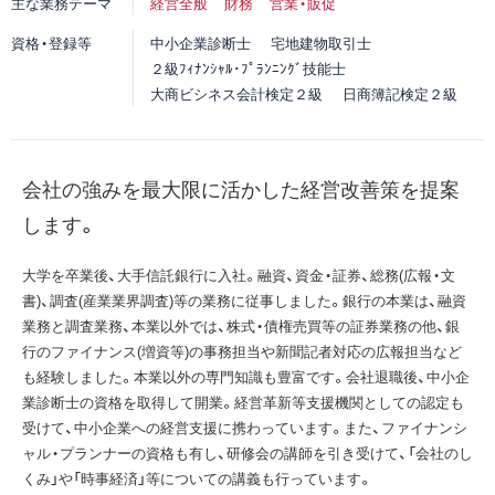
主な業務テーマ
経営全般
財務
営業・販促
資格・登録等
中小企業診断士
宅地建物取引士
２級ﾌｨﾅﾝｼｬﾙ･ﾌﾟﾗﾝﾆﾝｸﾞ技能士
大商ビシネス会計検定２級
日商簿記検定２級
会社の強みを最大限に活かした経営改善策を提案
します。
大学を卒業後、大手信託銀行に入社。融資、資金・証券、総務(広報・文
書)、調査(産業業界調査)等の業務に従事しました。銀行の本業は、融資
業務と調査業務、本業以外では、株式・債権売買等の証券業務の他、銀
行のファイナンス(増資等)の事務担当や新聞記者対応の広報担当など
も経験しました。本業以外の専門知識も豊富です。会社退職後、中小企
業診断士の資格を取得して開業。経営革新等支援機関としての認定も
受けて、中小企業への経営支援に携わっています。また、ファイナンシ
ャル・プランナーの資格も有し、研修会の講師を引き受けて、「会社のし
くみ」や「時事経済」等についての講義も行っています。