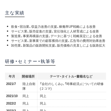
主な実績
飲食・宿泊業、収益力改善の支援、稼働率UP戦略による改善
サービス業、販売促進の支援、宣伝強化と人材育成による改善
製造業、事業再構築の支援、データに基づく戦略策定による改善
サービス業、新事業での顧客獲得の支援、広告等の費用対効果改善
卸売業、新製品の販路開拓支援、販売価格の見直しによる販路拡大
研修・セミナー・執筆等
年月
開催場所
テーマ・タイトル・書籍名など
2021/7
陸上自衛
「会社のしくみ」、「時事経済」についての研修
隊
(２コマ)
2021/10
同上
同上
2022/2
同上
同上
2022/3
同上
同上