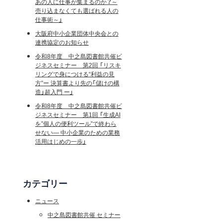
あの人に仕事が集まるのか？～
売り込まなくても選ばれる人の
仕事術～」
大阪府中小企業団体中央会との
連携協定のお知らせ
令和8年度 中之島図書館共催ビ
ジネスセミナー 第2回 「リスキ
リングで身につける“利益の見
方”ー 決算書より先の「儲けの構
造」超入門 ー」
令和8年度 中之島図書館共催ビ
ジネスセミナー 第1回 「生成AI
を”個人の便利ツール”で終わら
せない― 中小企業のための業務
活用はじめの一歩」
カテゴリー
ニュース
中之島図書館共催 セミナー