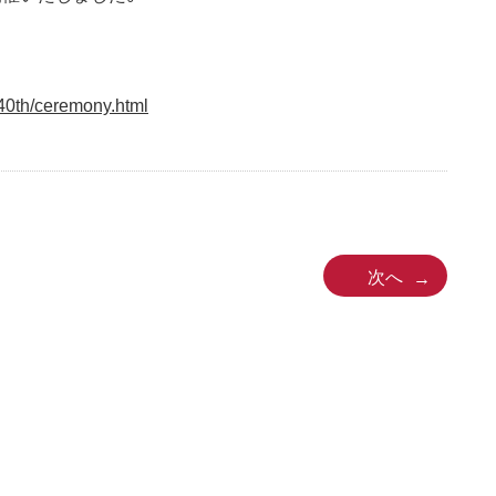
40th/ceremony.html
次へ