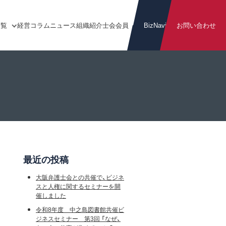
一覧
経営
コラム
ニュース
組織
紹介
士会
会員
BizNavi
お問い合わせ
最近の投稿
大阪弁護士会との共催で、ビジネ
スと人権に関するセミナーを開
催しました
令和8年度 中之島図書館共催ビ
ジネスセミナー 第3回 「なぜ、