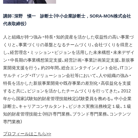
講師：深野 愼一 診断士（中小企業診断士，SORA-MON株式会社
代表取締役）
人と組織が持つ強み・特長・知的資産を活かした収益性の高い事業づ
くりと、事業づくりの基盤となるチームづくり、会社づくりを得意と
し、経営理念・ミッション・ビジョンを活用した未来構想・未来デザイ
ン・中長期の事業構想策定支援、経営計画・事業計画策定支援、新規事
業開発支援を行う。約20年間、総合エンタテインメント会社、ITコン
サルティング・ITソリューション会社等において、人や組織の強み・
特長を活かした新規事業開発や既存事業の差別化・高収益化を支援
すると共に、ビジョンを活かしたチームづくりを行ってきた。2012
年から国家試験知的財産管理技能検定試験委員を務める。中小企業
診断士、キャリアコンサルタント、ビジネス実務法務検定１級、１級
知的財産管理技能士（特許専門業務、ブランド専門業務、コンテンツ
専門業務）
プロフィールはこちら>>