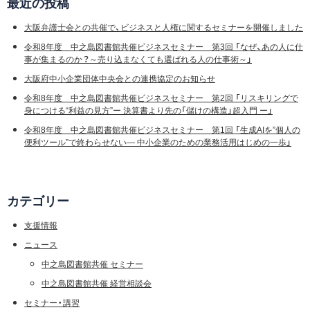
最近の投稿
大阪弁護士会との共催で、ビジネスと人権に関するセミナーを開催しました
令和8年度 中之島図書館共催ビジネスセミナー 第3回 「なぜ、あの人に仕
事が集まるのか？～売り込まなくても選ばれる人の仕事術～」
大阪府中小企業団体中央会との連携協定のお知らせ
令和8年度 中之島図書館共催ビジネスセミナー 第2回 「リスキリングで
身につける“利益の見方”ー 決算書より先の「儲けの構造」超入門 ー」
令和8年度 中之島図書館共催ビジネスセミナー 第1回 「生成AIを”個人の
便利ツール”で終わらせない― 中小企業のための業務活用はじめの一歩」
カテゴリー
支援情報
ニュース
中之島図書館共催 セミナー
中之島図書館共催 経営相談会
セミナー・講習