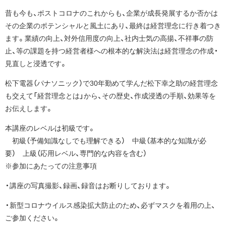
昔も今も、ポストコロナのこれからも、企業が成長発展するか否かは
その企業のポテンシャルと風土にあり、最終は経営理念に行き着つき
ます。業績の向上、対外信用度の向上、社内士気の高揚、不祥事の防
止、等の課題を持つ経営者様への根本的な解決法は経営理念の作成・
見直しと浸透です。
松下電器（パナソニック）で30年勤めて学んだ松下幸之助の経営理念
も交えて「経営理念とは」から、その歴史、作成浸透の手順、効果等を
お伝えします。
本講座のレベルは初級です。
初級（予備知識なしでも理解できる） 中級（基本的な知識が必
要） 上級（応用レベル、専門的な内容を含む）
※参加にあたっての注意事項
・講座の写真撮影、録画、録音はお断りしております。
・新型コロナウイルス感染拡大防止のため、必ずマスクを着用の上、
ご参加ください。