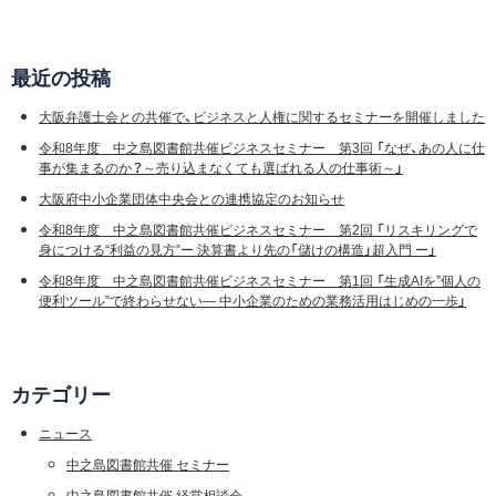
最近の投稿
大阪弁護士会との共催で、ビジネスと人権に関するセミナーを開催しました
令和8年度 中之島図書館共催ビジネスセミナー 第3回 「なぜ、あの人に仕
事が集まるのか？～売り込まなくても選ばれる人の仕事術～」
大阪府中小企業団体中央会との連携協定のお知らせ
令和8年度 中之島図書館共催ビジネスセミナー 第2回 「リスキリングで
身につける“利益の見方”ー 決算書より先の「儲けの構造」超入門 ー」
令和8年度 中之島図書館共催ビジネスセミナー 第1回 「生成AIを”個人の
便利ツール”で終わらせない― 中小企業のための業務活用はじめの一歩」
カテゴリー
ニュース
中之島図書館共催 セミナー
中之島図書館共催 経営相談会