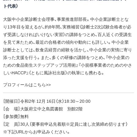
ト代表）
大阪中小企業診断士会理事、事業推進部部長。中小企業診断士とな
り13年目を迎えるが、約8年間、実務補習（診断士2次試験合格者が必
ず受講しなければいけない実習）の講師をつとめ、百人近くの受講生
を見て来たため、最近の合格者の傾向や動向にも詳しい。中小企業
診断士としては、飲食店経営の経験を活かし、中小企業の実情に寄り
添った支援を行う。また、多くの研修の講師をつとめ、『中小企業の
ための食品衛生ステップアップ活用術』『小規模事業者のためのやさ
しいHACCP』（ともに風詠社出版）の執筆にも携わる。
プロフィールはこちら>>
［開催日］令和2年 12月 16日（水）18:30～20:00
［会 場］大阪府立中之島図書館 別館2階
［参加費］無料
［定 員］30人（要事前申込先着順※定員に達し次第締め切ります）
※下記URLからお申込みください。