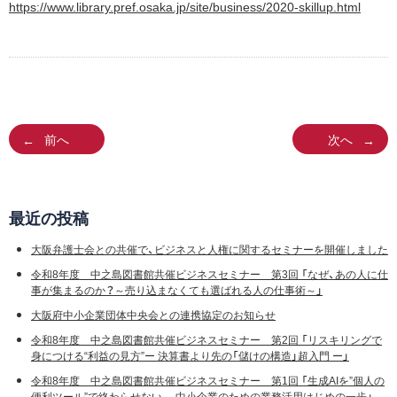
https://www.library.pref.osaka.jp/site/business/2020-skillup.html
前へ
次へ
最近の投稿
大阪弁護士会との共催で、ビジネスと人権に関するセミナーを開催しました
令和8年度 中之島図書館共催ビジネスセミナー 第3回 「なぜ、あの人に仕
事が集まるのか？～売り込まなくても選ばれる人の仕事術～」
大阪府中小企業団体中央会との連携協定のお知らせ
令和8年度 中之島図書館共催ビジネスセミナー 第2回 「リスキリングで
身につける“利益の見方”ー 決算書より先の「儲けの構造」超入門 ー」
令和8年度 中之島図書館共催ビジネスセミナー 第1回 「生成AIを”個人の
便利ツール”で終わらせない― 中小企業のための業務活用はじめの一歩」