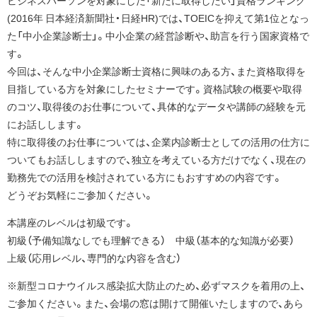
ビジネスパーソンを対象にした「新たに取得したい」資格ランキング
(2016年 日本経済新聞社・日経HR)では、TOEICを抑えて第1位となっ
た「中小企業診断士」。中小企業の経営診断や、助言を行う国家資格で
す。
今回は、そんな中小企業診断士資格に興味のある方、また資格取得を
目指している方を対象にしたセミナーです。資格試験の概要や取得
のコツ、取得後のお仕事について、具体的なデータや講師の経験を元
にお話しします。
特に取得後のお仕事については、企業内診断士としての活用の仕方に
ついてもお話ししますので、独立を考えている方だけでなく、現在の
勤務先での活用を検討されている方にもおすすめの内容です。
どうぞお気軽にご参加ください。
本講座のレベルは初級です。
初級（予備知識なしでも理解できる） 中級（基本的な知識が必要）
上級（応用レベル、専門的な内容を含む）
※新型コロナウイルス感染拡大防止のため、必ずマスクを着用の上、
ご参加ください。また、会場の窓は開けて開催いたしますので、あら