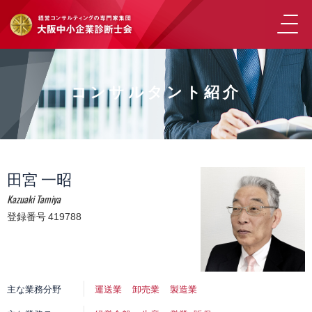
コンサルタント紹介
田宮 一昭
Kazuaki Tamiya
登録番号 419788
主な業務分野
運送業
卸売業
製造業