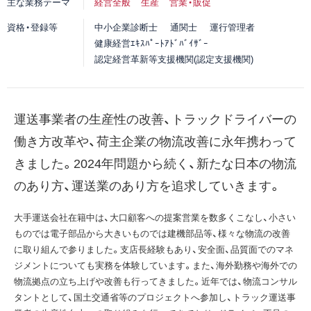
主な業務テーマ
経営全般
生産
営業・販促
資格・登録等
中小企業診断士
通関士
運行管理者
健康経営ｴｷｽﾊﾟｰﾄｱﾄﾞﾊﾞｲｻﾞｰ
認定経営革新等支援機関(認定支援機関)
運送事業者の生産性の改善、トラックドライバーの
働き方改革や、荷主企業の物流改善に永年携わって
きました。2024年問題から続く、新たな日本の物流
のあり方、運送業のあり方を追求していきます。
大手運送会社在籍中は、大口顧客への提案営業を数多くこなし、小さい
ものでは電子部品から大きいものでは建機部品等、様々な物流の改善
に取り組んで参りました。支店長経験もあり、安全面、品質面でのマネ
ジメントについても実務を体験しています。また、海外勤務や海外での
物流拠点の立ち上げや改善も行ってきました。近年では、物流コンサル
タントとして、国土交通省等のプロジェクトへ参加し、トラック運送事