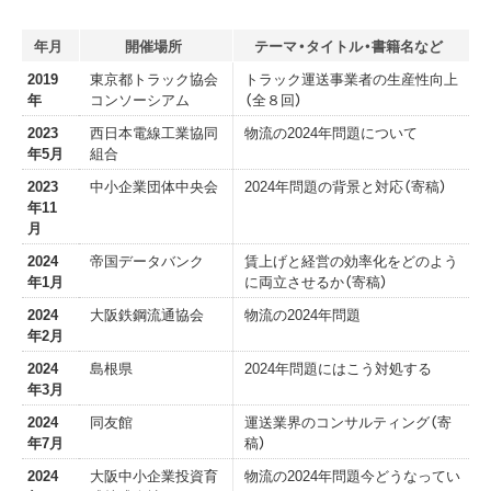
年月
開催場所
テーマ・タイトル・書籍名など
2019
東京都トラック協会
トラック運送事業者の生産性向上
年
コンソーシアム
（全８回）
2023
西日本電線工業協同
物流の2024年問題について
年5月
組合
2023
中小企業団体中央会
2024年問題の背景と対応（寄稿）
年11
月
2024
帝国データバンク
賃上げと経営の効率化をどのよう
年1月
に両立させるか（寄稿）
2024
大阪鉄鋼流通協会
物流の2024年問題
年2月
2024
島根県
2024年問題にはこう対処する
年3月
2024
同友館
運送業界のコンサルティング（寄
年7月
稿）
2024
大阪中小企業投資育
物流の2024年問題今どうなってい