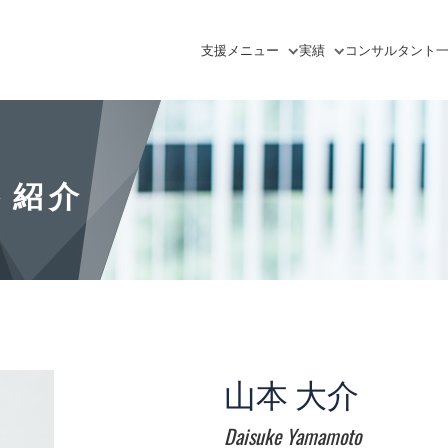
支援
メニュー
実績
コンサルタント
ト紹介
山本 大介
Daisuke Yamamoto