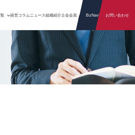
一覧
経営
コラム
ニュース
組織
紹介
士会
会員
BizNavi
お問い合わせ