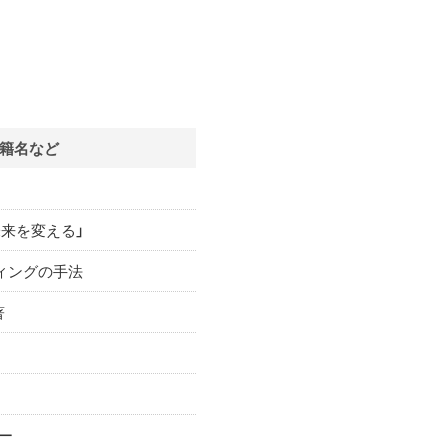
書籍名など
未来を変える」
ィングの手法
著
ー