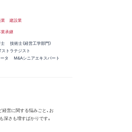
売業
建設業
事業承継
断士
技術士（経営工学部門）
ITストラテジスト
ネータ
M&Aシニアエキスパート
など経営に関する悩みごと、お
も深さも増すばかりです。