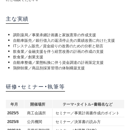
主な実績
調剤薬局／事業承継計画書と家族憲章の作成支援
自動車販売／銀行借入の返済停止先の業績改善に向けた支援
ITシステム販売／資金繰りの改善のための分析と助言
飲食業／金融支援を伴う経営改善の計画の作成の支援
飲食業／創業支援
自動車整備／業態転換に伴う資金調達の計画策定支援
鶏卵卸業／商品別採算管理の体制構築支援
研修・セミナー・執筆等
年月
開催場所
テーマ・タイトル・書籍名など
2025/5
商工会議所
セミナー／事業計画書作成のポイント
2025/8
公共機関
セミナー／決算書の読み方