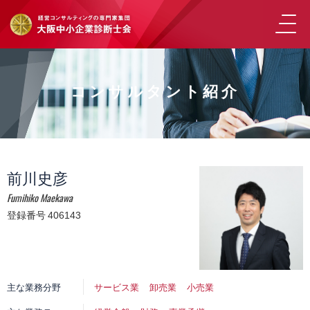
コンサルタント紹介
前川史彦
Fumihiko Maekawa
登録番号 406143
主な業務分野
サービス業
卸売業
小売業