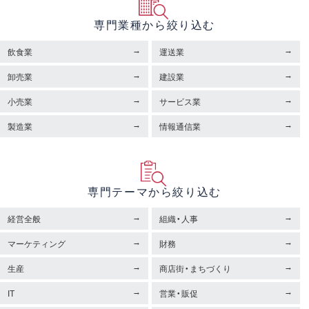
専門業種から絞り込む
飲食業
運送業
卸売業
建設業
小売業
サービス業
製造業
情報通信業
専門テーマから絞り込む
経営全般
組織・人事
マーケティング
財務
生産
商店街・まちづくり
IT
営業・販促