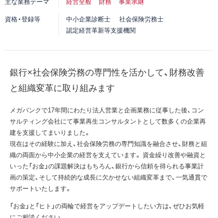
主な業務テーマ
経営全般
財務
事業承継
資格・登録等
中小企業診断士
社会保険労務士
認定経営革新等支援機関
銀行×社会保険労務の専門性を活かして、財務改善
と組織変革に取り組みます
メガバンクで17年間にわたり法人営業と企画業務に従事した後、コン
サルティング会社にて事業再生コンサルタントとして数多くの企業再
建を支援してまいりました。
現在はその経験に加え、社会保険労務の専門知識を融合させ、財務と組
織の両面から中小企業の経営を支えています。 資金繰り改善や融資と
いった「お金」の課題解決はもちろん、銀行から信頼を得られる事業計
画の策定、そして持続的な成長に欠かせない組織変革まで、一気通貫で
サポートいたします。
「お金」と「ヒト」の両輪で経営をアップデートしたい方は、ぜひお気軽
にご相談ください。